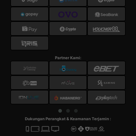
Partner Kami:
Dukungan Perangkat & Keamanan Terjamin :